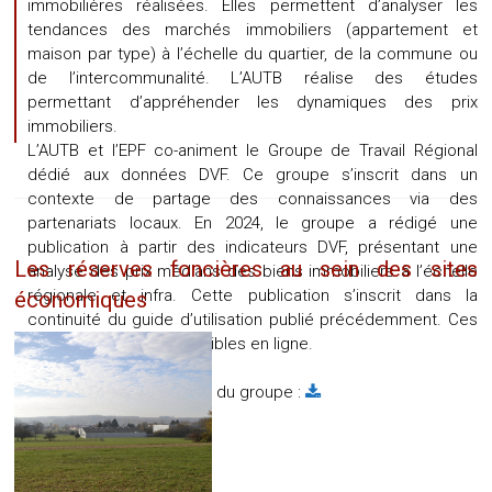
immobilières réalisées. Elles permettent d’analyser les
tendances des marchés immobiliers (appartement et
maison par type) à l’échelle du quartier, de la commune ou
de l’intercommunalité. L’AUTB réalise des études
permettant d’appréhender les dynamiques des prix
immobiliers.
L’AUTB et l’EPF co-animent le Groupe de Travail Régional
dédié aux données DVF. Ce groupe s’inscrit dans un
contexte de partage des connaissances via des
partenariats locaux. En 2024, le groupe a rédigé une
publication à partir des indicateurs DVF, présentant une
Les réserves foncières au sein des sites
analyse des prix médians des biens immobiliers à l’échelle
régionale et infra. Cette publication s’inscrit dans la
économiques
continuité du guide d’utilisation publié précédemment. Ces
ressources sont accessibles en ligne.
Référente :
Caroline Petit
Accéder aux ressources du groupe :