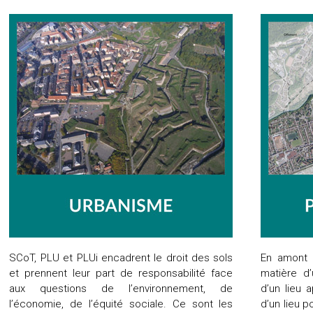
SCoT, PLU et PLUi encadrent le droit des sols
En amont d
et prennent leur part de responsabilité face
matière d’
aux questions de l’environnement, de
d’un lieu 
l’économie, de l’équité sociale. Ce sont les
d’un lieu p