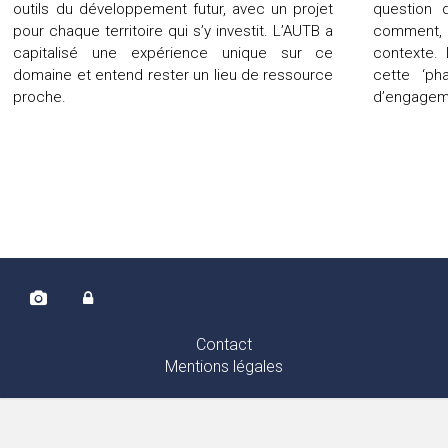
outils du développement futur, avec un projet
question d
pour chaque territoire qui s’y investit. L’AUTB a
comment, 
capitalisé une expérience unique sur ce
contexte. 
domaine et entend rester un lieu de ressource
cette ‘ph
proche.
d’engagem
Contact
Mentions légales