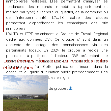
immobilières réalisées. Elles permettent d’analyser les
tendances des marchés immobiliers (appartement et
maison par type) à l’échelle du quartier, de la commune ou
de l’intercommunalité. L’AUTB réalise des études
permettant d’appréhender les dynamiques des prix
immobiliers.
L’AUTB et l’EPF co-animent le Groupe de Travail Régional
dédié aux données DVF. Ce groupe s’inscrit dans un
contexte de partage des connaissances via des
partenariats locaux. En 2024, le groupe a rédigé une
publication à partir des indicateurs DVF, présentant une
Les réserves foncières au sein des sites
analyse des prix médians des biens immobiliers à l’échelle
régionale et infra. Cette publication s’inscrit dans la
économiques
continuité du guide d’utilisation publié précédemment. Ces
ressources sont accessibles en ligne.
Référente :
Caroline Petit
Accéder aux ressources du groupe :