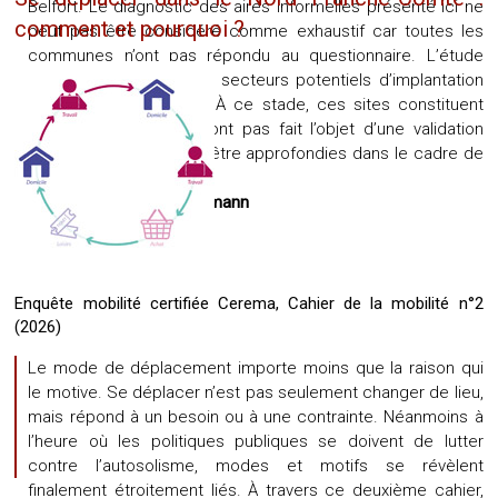
Belfort. Le diagnostic des aires informelles présenté ici ne
comment et pourquoi ?
peut pas être considéré comme exhaustif car toutes les
communes n’ont pas répondu au questionnaire. L’étude
identifie par ailleurs des secteurs potentiels d’implantation
d’aires de covoiturage. À ce stade, ces sites constituent
des propositions qui n’ont pas fait l’objet d’une validation
politique et qui devront être approfondies dans le cadre de
réflexions ultérieures.
Référente :
Hélène Kauffmann
Télécharger l’étude
Enquête mobilité certifiée Cerema, Cahier de la mobilité n°2
(2026)
Le mode de déplacement importe moins que la raison qui
le motive. Se déplacer n’est pas seulement changer de lieu,
mais répond à un besoin ou à une contrainte. Néanmoins à
l’heure où les politiques publiques se doivent de lutter
contre l’autosolisme, modes et motifs se révèlent
finalement étroitement liés. À travers ce deuxième cahier,